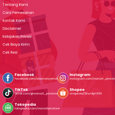
Tentang Kami
Cara Pemesanan
Kontak Kami
Disclaimer
Kebijakan Privasi
Cek Biaya Kirim
Cek Resi
Facebook
Instagram
facebook.com/abumaryamalfirdaus
instagram.com/vianart_pinsol
TikTok
Shopee
tiktok.com/@vianart_pinstore
shope.ee/3Kun4pOX1H
Tokopedia
tokopedia.com/vianartpinstore