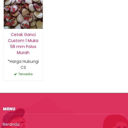
Cetak Ganci
Custom 1 Muka
58 mm Polos
Murah
*Harga Hubungi
CS
Tersedia
MENU
Beranda