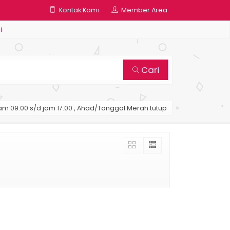
Kontak Kami
Member Area
i
Cari
am 09.00 s/d jam 17.00 , Ahad/Tanggal Merah tutup