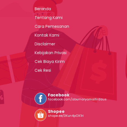
Beranda
Tentang Kami
Cara Pemesanan
Kontak Kami
Disclaimer
Kebijakan Privasi
Cek Biaya Kirim
Cek Resi
Facebook
facebook.com/abumaryamalfirdaus
Shopee
shope.ee/3Kun4pOX1H