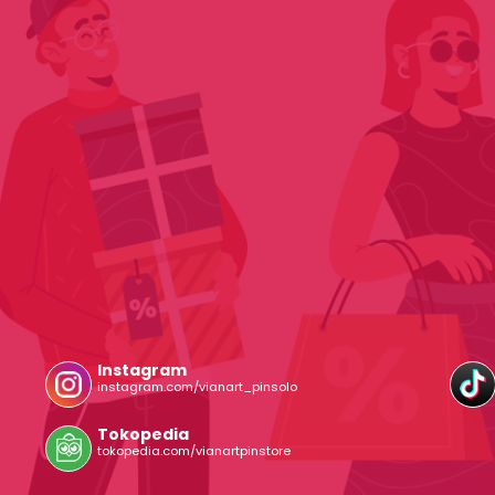
Instagram
instagram.com/vianart_pinsolo
Tokopedia
tokopedia.com/vianartpinstore