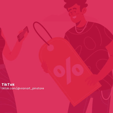
TikTok
tiktok.com/@vianart_pinstore